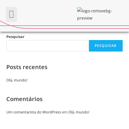
Não há postagens atualmente publicadas nesta categoria.
Quem somos
Pesquisar
PESQUISAR
Posts recentes
Olá, mundo!
Comentários
Um comentarista do WordPress
em
Olá, mundo!