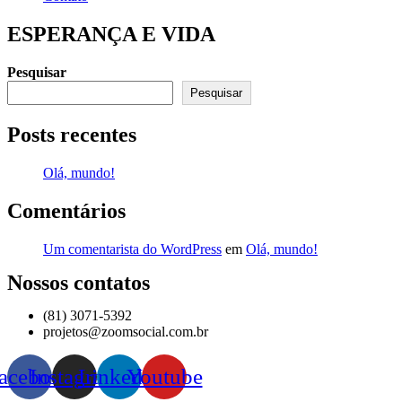
ESPERANÇA E VIDA
Pesquisar
Pesquisar
Posts recentes
Olá, mundo!
Comentários
Um comentarista do WordPress
em
Olá, mundo!
Nossos contatos
(81) 3071-5392
projetos@zoomsocial.com.br
acebook
Instagram
Linkedin
Youtube