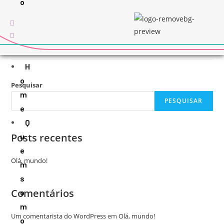
o
FORRÓ DAS FLORES
H
o
Pesquisar
m
PESQUISAR
e
Q
Posts recentes
u
e
Olá, mundo!
m
s
Comentários
o
m
Um comentarista do WordPress
em
Olá, mundo!
o