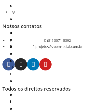
s
S
o
Nossos contatos
l
u
ç
(81) 3071-5392
õ
projetos@zoomsocial.com.br
e
s
P
r
o
j
Todos os direitos reservados
e
t
o