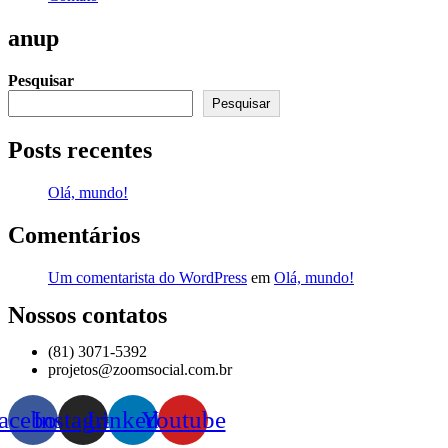
anup
Pesquisar
Pesquisar
Posts recentes
Olá, mundo!
Comentários
Um comentarista do WordPress
em
Olá, mundo!
Nossos contatos
(81) 3071-5392
projetos@zoomsocial.com.br
acebook
Instagram
Linkedin
Youtube