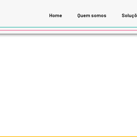
Home
Quem somos
Soluç
ostagem de Saude 1